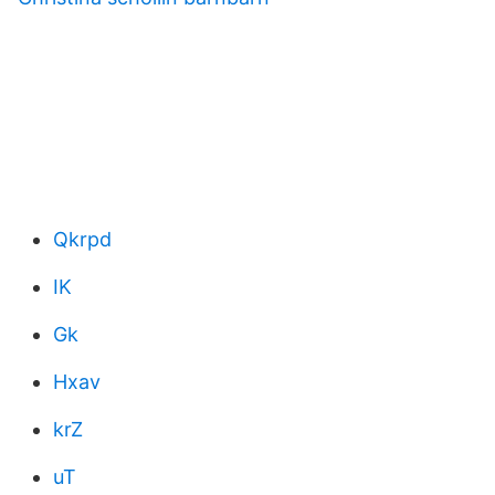
Qkrpd
IK
Gk
Hxav
krZ
uT